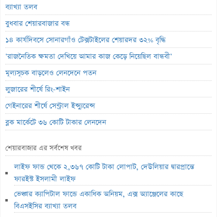
ব্যাখ্যা তলব
বুধবার শেয়ারবাজার বন্ধ
১৪ কার্যদিবসে সোনারগাঁও টেক্সটাইলের শেয়ারদর ৩২% বৃদ্ধি
‘রাজনৈতিক ক্ষমতা দেখিয়ে আমার কাজ কেড়ে নিয়েছিল বান্ধবী’
মূল্যসূচক বাড়লেও লেনদেনে পতন
লুজারের শীর্ষে রিং-শাইন
গেইনারের শীর্ষে সেন্ট্রাল ইন্স্যুরেন্স
ব্লক মার্কেটে ৩৬ কোটি টাকার লেনদেন
বৃহস্পতিবার পদ্মা ইসলামী লাইফ ইন্স্যুরেন্সের লেনদেন বন্ধ
শেয়ারবাজার এর সর্বশেষ খবর
বৃহস্পতিবার লেনদেনে ফিরবে ইউসিবি
লাইফ ফান্ড থেকে ২,৩৬৭ কোটি টাকা লোপাট, দেউলিয়ার দ্বারপ্রান্তে
লেনদেনের শীর্ষে একমি পেস্টিসাইডস
ফারইস্ট ইসলামী লাইফ
মেঘনা পেট্রোলিয়ামের চেয়ারম্যান হলেন ড. এম. তামিম
ভেঞ্চার ক্যাপিটাল ফান্ডে একাধিক অনিয়ম, এক্স অ্যাঞ্জেলের কাছে
ইউসিবির লেনদেন বন্ধ
বিএসইসির ব্যাখ্যা তলব