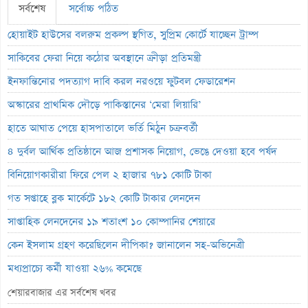
সর্বশেষ
সর্বোচ্চ পঠিত
হোয়াইট হাউসের বলরুম প্রকল্প স্থগিত, সুপ্রিম কোর্টে যাচ্ছেন ট্রাম্প
সাকিবের ফেরা নিয়ে কঠোর অবস্থানে ক্রীড়া প্রতিমন্ত্রী
ইনফান্তিনোর পদত্যাগ দাবি করল নরওয়ে ফুটবল ফেডারেশন
অস্কারের প্রাথমিক দৌড়ে পাকিস্তানের ‘মেরা লিয়ারি’
হাতে আঘাত পেয়ে হাসপাতালে ভর্তি মিঠুন চক্রবর্তী
৪ দুর্বল আর্থিক প্রতিষ্ঠানে আজ প্রশাসক নিয়োগ, ভেঙে দেওয়া হবে পর্ষদ
বিনিয়োগকারীরা ফিরে পেল ২ হাজার ৭৮১ কোটি টাকা
গত সপ্তাহে ব্লক মার্কেটে ১৮২ কোটি টাকার লেনদেন
সাপ্তাহিক লেনদেনের ১৯ শতাংশ ১০ কোম্পানির শেয়ারে
কেন ইসলাম গ্রহণ করেছিলেন দীপিকা? জানালেন সহ-অভিনেত্রী
মধ্যপ্রাচ্যে কর্মী যাওয়া ২৬% কমেছে
স্বর্ণ খাতকে আনুষ্ঠানিক শিল্পে আনতে নতুন নীতিমালা
শেয়ারবাজার এর সর্বশেষ খবর