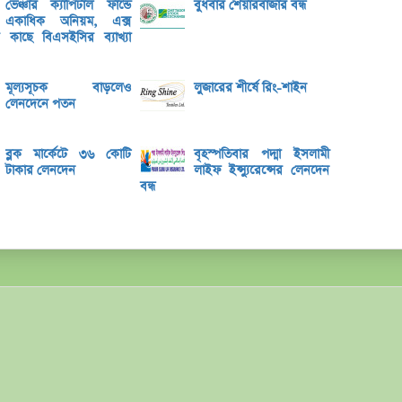
ভেঞ্চার ক্যাপিটাল ফান্ডে
বুধবার শেয়ারবাজার বন্ধ
একাধিক অনিয়ম, এক্স
শেয়ার
ের কাছে বিএসইসির ব্যাখ্যা
লেনদেনে
৫ কোম
মূল্যসূচক বাড়লেও
লুজারের শীর্ষে রিং-শাইন
লেনদেনে পতন
বে-লি
সাউথ-ই
ব্লক মার্কেটে ৩৬ কোটি
বৃহস্পতিবার পদ্মা ইসলামী
টাকার লেনদেন
লাইফ ইন্স্যুরেন্সের লেনদেন
আগামী
বন্ধ
ইসলামি
তৌফিক
বেতনে 
বাংলা
খেলাপি
ব্যাংক
রহিমা 
রজনীক