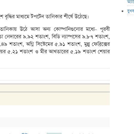
অ্য
লেনদে
বুধ
মেঘনা
বৃদ্ধির মাধ্যমে টপটেন তালিকার শীর্ষে উঠেছে।
তামিম
ালিকায় উঠে আসা অন্য কোম্পানিগুলোর মধ্যে- পূরবী
ইউসিব
মতা লেদারের ৯.৯২ শতাংশ, বিডি ল্যাম্পসের ৯.৮৭ শতাংশ,
বে-লি
৯ শতাংশ, অগ্নি সিস্টেমের ৫.৯১ শতাংশ, মুন্নু ফেব্রিক্সের
অনুমো
ংয়ের ৫.২১ শতাংশ ও মীর আখতারের ৫.১৯ শতাংশ শেয়ার
কর্ণফু
‘আমি 
মুনাফা
এক্সি
লুজারে
গেইনা
ব্লক 
পিএস