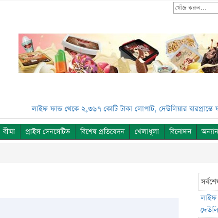
লাইফ ফান্ড থেকে ২,৩৬৭ কোটি টাকা লোপাট, দেউলিয়ার দ্বারপ্রান্তে ফারই
বীমা
প্রাইস সেনসেটিভ
বিশেষ প্রতিবেদন
খেলাধূলা
বিনোদন
অন্যান
সর্বশে
লাইফ 
দেউলিয়