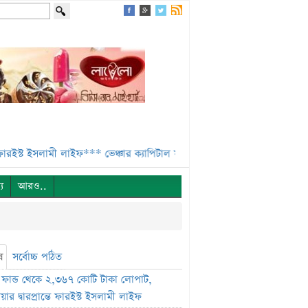
স্ট ইসলামী লাইফ***
ভেঞ্চার ক্যাপিটাল ফান্ডে একাধিক অনিয়ম, এক্স অ্যাঞ্জেলের
্য
আরও..
ষ
সর্বোচ্চ পঠিত
ফান্ড থেকে ২,৩৬৭ কোটি টাকা লোপাট,
ার দ্বারপ্রান্তে ফারইস্ট ইসলামী লাইফ