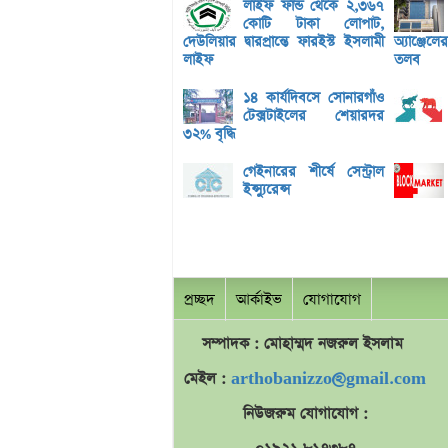
লাইফ ফান্ড থেকে ২,৩৬৭
কোটি টাকা লোপাট,
দেউলিয়ার দ্বারপ্রান্তে ফারইস্ট ইসলামী
অ্যাঞ্জেল
লাইফ
তলব
১৪ কার্যদিবসে সোনারগাঁও
টেক্সটাইলের শেয়ারদর
৩২% বৃদ্ধি
গেইনারের শীর্ষে সেন্ট্রাল
ইন্স্যুরেন্স
প্রচ্ছদ
আর্কাইভ
যোগাযোগ
সম্পাদক : মোহাম্মদ
নজরুল
ইসলাম
মেইল :
arthobanizzo@gmail.com
নিউজরুম যোগাযোগ :