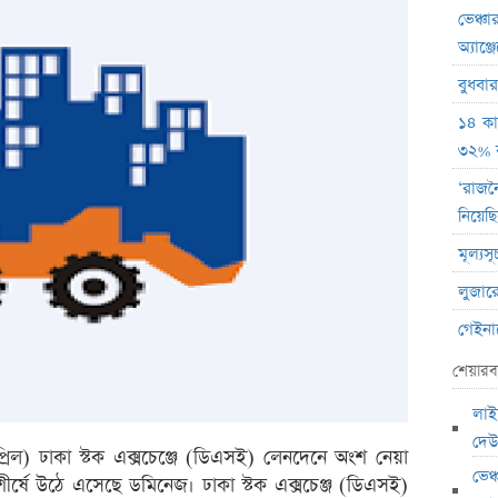
ভেঞ্চা
অ্যাঞ্
বুধবা
১৪ কা
৩২% বৃ
‘রাজন
নিয়েছি
মূল্য
লুজারে
গেইনারে
ব্লক 
শেয়ারব
বৃহস্প
লাই
লেনদে
দেউ
্রিল) ঢাকা স্টক এক্সচেঞ্জে (ডিএসই) লেনদেনে অংশ নেয়া
বৃহস্
ভেঞ
 শীর্ষে উঠে এসেছে ডমিনেজ। ঢাকা স্টক এক্সচেঞ্জ (ডিএসই)