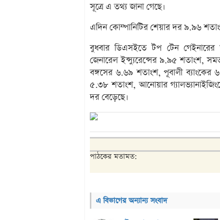
সূত্রে এ তথ্য জানা গেছে।
এদিন কোম্পানিটির শেয়ার দর ৯.৯৬ শতাংশ 
বুধবার ডিএসইতে টপ টেন গেইনারের ত
জেনারেল ইন্স্যুরেন্সের ৯.৯৫ শতাংশ, স
বঙ্গসের ৬.৬৯ শতাংশ, পূবালী ব্যাংকের ৬.৪
৫.৩৮ শতাংশ, আনোয়ার গ্যালভ্যানাইজি
দর বেড়েছে।
পাঠকের মতামত:
এ বিভাগের অন্যান্য সংবাদ