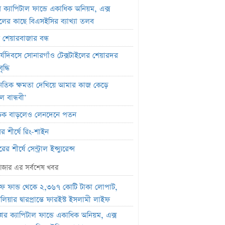
র ক্যাপিটাল ফান্ডে একাধিক অনিয়ম, এক্স
জেলের কাছে বিএসইসির ব্যাখ্যা তলব
র শেয়ারবাজার বন্ধ
র্যদিবসে সোনারগাঁও টেক্সটাইলের শেয়ারদর
দ্ধি
ৈতিক ক্ষমতা দেখিয়ে আমার কাজ কেড়ে
ল বান্ধবী’
সূচক বাড়লেও লেনদেনে পতন
র শীর্ষে রিং-শাইন
র শীর্ষে সেন্ট্রাল ইন্স্যুরেন্স
মার্কেটে ৩৬ কোটি টাকার লেনদেন
াজার এর সর্বশেষ খবর
তিবার পদ্মা ইসলামী লাইফ ইন্স্যুরেন্সের
ফ ফান্ড থেকে ২,৩৬৭ কোটি টাকা লোপাট,
ন বন্ধ
লিয়ার দ্বারপ্রান্তে ফারইস্ট ইসলামী লাইফ
পতিবার লেনদেনে ফিরবে ইউসিবি
্চার ক্যাপিটাল ফান্ডে একাধিক অনিয়ম, এক্স