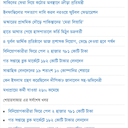
সাকিবের ফেরা নিয়ে কঠোর অবস্থানে ক্রীড়া প্রতিমন্ত্রী
ইনফান্তিনোর পদত্যাগ দাবি করল নরওয়ে ফুটবল ফেডারেশন
অস্কারের প্রাথমিক দৌড়ে পাকিস্তানের ‘মেরা লিয়ারি’
হাতে আঘাত পেয়ে হাসপাতালে ভর্তি মিঠুন চক্রবর্তী
৪ দুর্বল আর্থিক প্রতিষ্ঠানে আজ প্রশাসক নিয়োগ, ভেঙে দেওয়া হবে পর্ষদ
বিনিয়োগকারীরা ফিরে পেল ২ হাজার ৭৮১ কোটি টাকা
গত সপ্তাহে ব্লক মার্কেটে ১৮২ কোটি টাকার লেনদেন
সাপ্তাহিক লেনদেনের ১৯ শতাংশ ১০ কোম্পানির শেয়ারে
কেন ইসলাম গ্রহণ করেছিলেন দীপিকা? জানালেন সহ-অভিনেত্রী
মধ্যপ্রাচ্যে কর্মী যাওয়া ২৬% কমেছে
স্বর্ণ খাতকে আনুষ্ঠানিক শিল্পে আনতে নতুন নীতিমালা
শেয়ারবাজার এর সর্বশেষ খবর
এসআইবিএল থেকেও প্রশাসক প্রত্যাহার
বিনিয়োগকারীরা ফিরে পেল ২ হাজার ৭৮১ কোটি টাকা
৮০০ কোটি টাকার বন্ড জালিয়াতি তদন্তে সিআইডি
গত সপ্তাহে ব্লক মার্কেটে ১৮২ কোটি টাকার লেনদেন