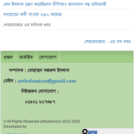
কেন ইসলাম গ্রহণ করেছিলেন দীপিকা? জানালেন সহ-অভিনেত্রী
মধ্যপ্রাচ্যে কর্মী যাওয়া ২৬% কমেছে
স্বর্ণ খাতকে আনুষ্ঠানিক শিল্পে আনতে নতুন নীতিমালা
শেয়ারবাজার এর সর্বশেষ খবর
এসআইবিএল থেকেও প্রশাসক প্রত্যাহার
শেয়ারবাজার - এর সব খবর
৮০০ কোটি টাকার বন্ড জালিয়াতি তদন্তে সিআইডি
সাপ্তাহিক লুজারের শীর্ষে এস আলম কোল্ড রোল্ড স্টিল
প্রচ্ছদ
আর্কাইভ
যোগাযোগ
সাপ্তাহিক গেইনারের শীর্ষে ফারইস্ট ফাইন্যান্স
সম্পাদক : মোহাম্মদ
নজরুল
ইসলাম
ডিএসইতে বিদায়ী সপ্তাহে পিই রেশিও কমেছে
মেইল :
arthobanizzo@gmail.com
লুজারের শীর্ষে সেনা ইন্স্যুরেন্স
নিউজরুম যোগাযোগ :
লুজারের শীর্ষে সেনা ইন্স্যুরেন্স
০১৯২১ ৮১৭৩৮৭
গেইনারের শীর্ষে নিটল ইন্স্যুরেন্স
এসবিএসি ব্যাংকের পরিচালক ১.৮০ কোটি শেয়ার বেচবে
© All Rights Reserved arthobanizzo 2022-2026
জুলাই কনসার্টে হাসানের মুখে আঘাত করল পানির বোতল
Developed by