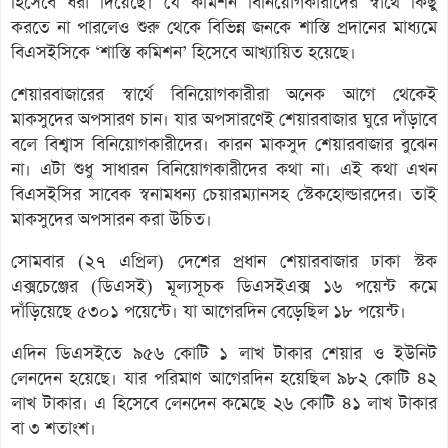
হিসেবে ধরা দিয়েছে। যে কমিশন বিনিয়োগকারীদের স্বার্থে কিছু
করতে না পারলেও শুরু থেকে বিভিন্ন জনকে শাস্তি প্রদানের মাধ্যমে
বিএসইসিকে ‘শাস্তি কমিশন’ হিসেবে আখ্যায়িত হয়েছে।
শেয়ারবাজারের স্বার্থে বিনিয়োগকারীরা অনেক আগে থেকেই
মাকসুদের অপসারণ চান। যার অপসারণেই শেয়ারবাজার ঘুরে দাঁড়াবে
বলে বিশ্বাস বিনিয়োগকারীদের। কারন মাকসুদ শেয়ারবাজার বুঝেন
না। এটা শুধু সাধারন বিনিয়োগকারীদের কথা না। এই কথা এখন
বিএসইসির সাবেক স্বনামধন্য চেয়ারম্যানসহ স্টেকহোল্ডারদের। তাই
মাকসুদের অপসারন করা উচিত।
সোমবার (২৭ এপ্রিল) দেশের প্রধান শেয়ারবাজার ঢাকা স্টক
এক্সচেঞ্জের (ডিএসই) মূল্যসূচক ডিএসইএক্স ১৬ পয়েন্ট কমে
দাঁড়িয়েছে ৫৩০১ পয়েন্টে। যা আগেরদিন বেড়েছিল ১৮ পয়েন্ট।
এদিন ডিএসইতে ৯৫৬ কোটি ১ লাখ টাকার শেয়ার ও ইউনিট
লেনদেন হয়েছে। যার পরিমাণ আগেরদিন হয়েছিল ৯৮২ কোটি ৪২
লাখ টাকার। এ হিসেবে লেনদেন কমেছে ২৬ কোটি ৪১ লাখ টাকার
বা ৩ শতাংশ।