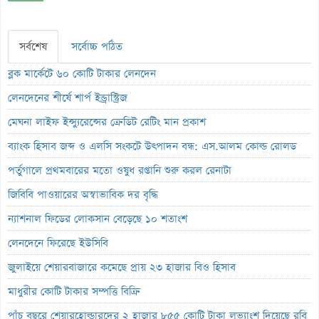
সর্বশেষ
সর্বোচ্চ পঠিত
ব্লক মার্কেটে ৬০ কোটি টাকার লেনদেন
লেনদেনের শীর্ষে শার্প ইন্ড্রাস্ট্রিজ
মেঘনা লাইফ ইন্স্যুরেন্সের ক্রেডিট রেটিং মান প্রকাশ
ব্যাংক হিসাব জব্দ ও এলসি সংকটে উৎপাদন বন্ধ: এস.আলম কোল্ড রোলড
পর্তুগালে প্রথমবারের মতো ওষুধ রপ্তানি শুরু করল রেনাটা
জিবিবি পাওয়ারের অস্বাভাবিক দর বৃদ্ধি
ন্যাশনাল ফিডের লোকসান বেড়েছে ১০ শতাংশ
লেনদেনে ফিরেছে ইউসিবি
জুলাইয়ে শেয়ারবাজারে কমেছে প্রায় ২৩ হাজার বিও হিসাব
মাধুরীর কোটি টাকার সম্পত্তি বিক্রি
পাঁচ বছরে শেয়ারহোল্ডারদের ২ হাজার ৮৫৫ কোটি টাকা লভ্যাংশ দিয়েছে রবি