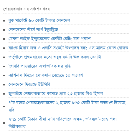
২৭১ কোটি টাকার বীমা দাবি পরিশোধে অক্ষম, ভবিষ্যৎ নিয়েও শঙ্কা
শেয়ারবাজার এর সর্বশেষ খবর
নিরীক্ষকের
ব্লক মার্কেটে ৬০ কোটি টাকার লেনদেন
পাঁচ বিষয়ে তদন্তে এনআরবিসি ব্যাংক সিকিউরিটিজ
লেনদেনের শীর্ষে শার্প ইন্ড্রাস্ট্রিজ
লাইফ ফান্ড থেকে ২,৩৬৭ কোটি টাকা লোপাট, দেউলিয়ার দ্বারপ্রান্তে ফারইস্ট
মেঘনা লাইফ ইন্স্যুরেন্সের ক্রেডিট রেটিং মান প্রকাশ
ইসলামী লাইফ
ব্যাংক হিসাব জব্দ ও এলসি সংকটে উৎপাদন বন্ধ: এস.আলম কোল্ড রোলড
ভেঞ্চার ক্যাপিটাল ফান্ডে একাধিক অনিয়ম, এক্স অ্যাঞ্জেলের কাছে বিএসইসির
পর্তুগালে প্রথমবারের মতো ওষুধ রপ্তানি শুরু করল রেনাটা
ব্যাখ্যা তলব
জিবিবি পাওয়ারের অস্বাভাবিক দর বৃদ্ধি
বুধবার শেয়ারবাজার বন্ধ
ন্যাশনাল ফিডের লোকসান বেড়েছে ১০ শতাংশ
১৪ কার্যদিবসে সোনারগাঁও টেক্সটাইলের শেয়ারদর ৩২% বৃদ্ধি
লেনদেনে ফিরেছে ইউসিবি
‘রাজনৈতিক ক্ষমতা দেখিয়ে আমার কাজ কেড়ে নিয়েছিল বান্ধবী’
জুলাইয়ে শেয়ারবাজারে কমেছে প্রায় ২৩ হাজার বিও হিসাব
মূল্যসূচক বাড়লেও লেনদেনে পতন
পাঁচ বছরে শেয়ারহোল্ডারদের ২ হাজার ৮৫৫ কোটি টাকা লভ্যাংশ দিয়েছে
রবি
লুজারের শীর্ষে রিং-শাইন
২৭১ কোটি টাকার বীমা দাবি পরিশোধে অক্ষম, ভবিষ্যৎ নিয়েও শঙ্কা
গেইনারের শীর্ষে সেন্ট্রাল ইন্স্যুরেন্স
নিরীক্ষকের
ব্লক মার্কেটে ৩৬ কোটি টাকার লেনদেন