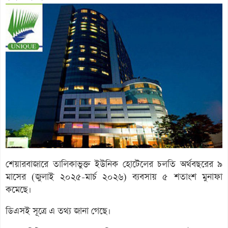
শেয়ারবাজারে তালিকাভুক্ত ইউনিক হোটেলের চলতি অর্থবছরের ৯
মাসের (জুলাই ২০২৫-মার্চ ২০২৬) ব্যবসায় ৫ শতাংশ মুনাফা
কমেছে।
ডিএসই সূত্রে এ তথ্য জানা গেছে।