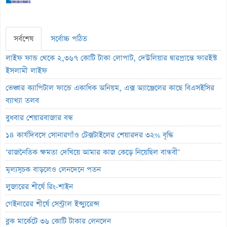
সর্বশেষ
সর্বোচ্চ পঠিত
লাইফ ফান্ড থেকে ২,৩৬৭ কোটি টাকা লোপাট, দেউলিয়ার দ্বারপ্রান্তে ফারইস্ট
ইসলামী লাইফ
ভেঞ্চার ক্যাপিটাল ফান্ডে একাধিক অনিয়ম, এক্স অ্যাঞ্জেলের কাছে বিএসইসির
ব্যাখ্যা তলব
বুধবার শেয়ারবাজার বন্ধ
১৪ কার্যদিবসে সোনারগাঁও টেক্সটাইলের শেয়ারদর ৩২% বৃদ্ধি
‘রাজনৈতিক ক্ষমতা দেখিয়ে আমার কাজ কেড়ে নিয়েছিল বান্ধবী’
মূল্যসূচক বাড়লেও লেনদেনে পতন
লুজারের শীর্ষে রিং-শাইন
গেইনারের শীর্ষে সেন্ট্রাল ইন্স্যুরেন্স
ব্লক মার্কেটে ৩৬ কোটি টাকার লেনদেন