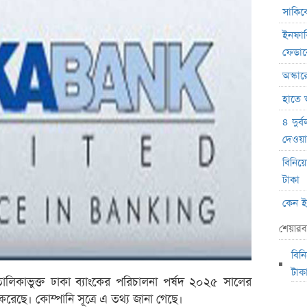
সাকিবে
ইনফান
ফেডা
অস্কার
হাতে 
৪ দুর্
দেওয়া
বিনিয়
টাকা
কেন ই
অভিনেত
শেয়ারব
মধ্যপ্
বিন
স্বর্ণ
টাক
 তালিকাভুক্ত ঢাকা ব্যাংকের পরিচালনা পর্ষদ ২০২৫ সালের
এসআইব
েছে। কোম্পানি সূত্রে এ তথ্য জানা গেছে।