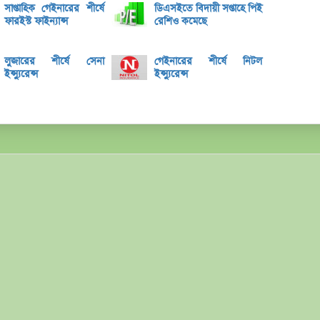
সাপ্তাহিক গেইনারের শীর্ষে
ডিএসইতে বিদায়ী সপ্তাহে পিই
ব্লক 
ফারইস্ট ফাইন্যান্স
রেশিও কমেছে
লেনদেনে
লুজারের শীর্ষে সেনা
গেইনারের শীর্ষে নিটল
মেঘনা 
ইন্স্যুরেন্স
ইন্স্যুরেন্স
ব্যাং
এস.আ
পর্তুগ
রেনাট
জিবিবি
ন্যাশ
লেনদে
জুলাই
হিসাব
মাধুরী
পাঁচ 