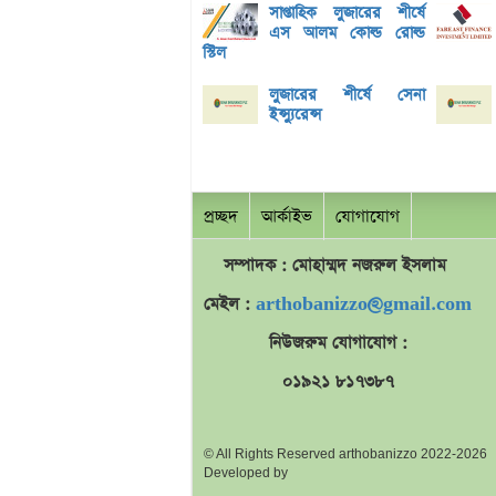
সাপ্তাহিক লুজারের শীর্ষে
এস আলম কোল্ড রোল্ড
স্টিল
লুজারের শীর্ষে সেনা
ইন্স্যুরেন্স
প্রচ্ছদ
আর্কাইভ
যোগাযোগ
সম্পাদক : মোহাম্মদ
নজরুল
ইসলাম
মেইল :
arthobanizzo@gmail.com
নিউজরুম যোগাযোগ :
০১৯২১ ৮১৭৩৮৭
© All Rights Reserved arthobanizzo 2022-2026
Developed by