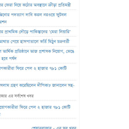
র ফেরা নিয়ে কঠোর অবস্থানে ক্রীড়া প্রতিমন্ত্রী
্তিনোর পদত্যাগ দাবি করল নরওয়ে ফুটবল
রেশন
ের প্রাথমিক দৌড়ে পাকিস্তানের ‘মেরা লিয়ারি’
আঘাত পেয়ে হাসপাতালে ভর্তি মিঠুন চক্রবর্তী
বল আর্থিক প্রতিষ্ঠানে আজ প্রশাসক নিয়োগ, ভেঙে
 হবে পর্ষদ
োগকারীরা ফিরে পেল ২ হাজার ৭৮১ কোটি
সলাম গ্রহণ করেছিলেন দীপিকা? জানালেন সহ-
্রী
াজার এর সর্বশেষ খবর
রাচ্যে কর্মী যাওয়া ২৬% কমেছে
িয়োগকারীরা ফিরে পেল ২ হাজার ৭৮১ কোটি
 খাতকে আনুষ্ঠানিক শিল্পে আনতে নতুন নীতিমালা
া
িএল থেকেও প্রশাসক প্রত্যাহার
শেয়ারবাজার - এর সব খবর