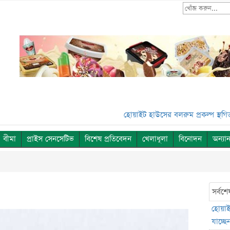
হোয়াইট হাউসের বলরুম প্রকল্প স্থগিত, সুপ্রিম 
বীমা
প্রাইস সেনসেটিভ
বিশেষ প্রতিবেদন
খেলাধূলা
বিনোদন
অন্যান
সর্বশে
হোয়াইট
যাচ্ছেন