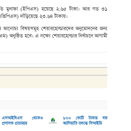
৮০০ ক
্রতি মুনাফা (ইপিএস) হয়েছে ২.৬৫ টাকা। আর গত ৩১
সাপ্তা
এনএভিপিএস) দাঁড়িয়েছে ২৩.৬৪ টাকায়।
সাপ্তা
ন্য আলোচ্য বিষয়সমূহ শেয়ারহোল্ডারদের অনুমোদনের জন্য
ডিএসই
) অনুষ্ঠিত হবে। এ লক্ষ্যে শেয়ারহোল্ডার নির্বাচনে আগামী
লুজারের
লুজারের
গেইনার
এসবিএ
বেচবে
জুলাই
বোত
বক্স অ
ভরিতে 
এসআইবিএল থেকেও
৮০০ কোটি টাকার বন্ড
প্রশাসক প্রত্যাহার
জালিয়াতি তদন্তে সিআইডি
শেয়ার