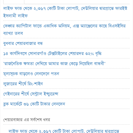
লাইফ ফান্ড থেকে ২,৩৬৭ কোটি টাকা লোপাট, দেউলিয়ার দ্বারপ্রান্তে ফারইস্ট
ইসলামী লাইফ
ভেঞ্চার ক্যাপিটাল ফান্ডে একাধিক অনিয়ম, এক্স অ্যাঞ্জেলের কাছে বিএসইসির
ব্যাখ্যা তলব
বুধবার শেয়ারবাজার বন্ধ
১৪ কার্যদিবসে সোনারগাঁও টেক্সটাইলের শেয়ারদর ৩২% বৃদ্ধি
‘রাজনৈতিক ক্ষমতা দেখিয়ে আমার কাজ কেড়ে নিয়েছিল বান্ধবী’
মূল্যসূচক বাড়লেও লেনদেনে পতন
লুজারের শীর্ষে রিং-শাইন
গেইনারের শীর্ষে সেন্ট্রাল ইন্স্যুরেন্স
ব্লক মার্কেটে ৩৬ কোটি টাকার লেনদেন
বৃহস্পতিবার পদ্মা ইসলামী লাইফ ইন্স্যুরেন্সের লেনদেন বন্ধ
শেয়ারবাজার এর সর্বশেষ খবর
বৃহস্পতিবার লেনদেনে ফিরবে ইউসিবি
লাইফ ফান্ড থেকে ২,৩৬৭ কোটি টাকা লোপাট, দেউলিয়ার দ্বারপ্রান্তে