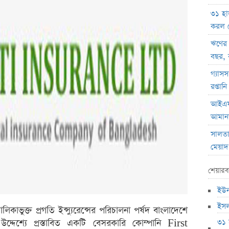
৩১ হা
করল 
ঋণের
বছর, 
গ্যাসস
রপ্তা
আইএফআ
আমানত
সালতা 
মেয়াদ
হোয়াইট
শেয়ারব
যাচ্ছেন
ইউনা
সাকিবে
ইসল
কাভুক্ত প্রগতি ইন্স্যুরেন্সের পরিচালনা পর্ষদ বাংলাদেশে
ইনফান
৩১ 
 উদ্দেশ্যে প্রস্তাবিত একটি বেসরকারি কোম্পানি First
ফেডা