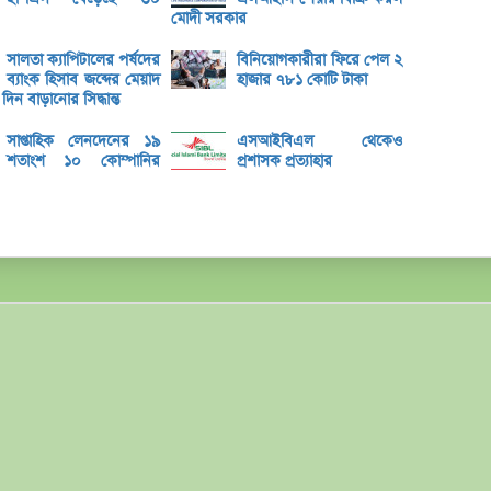
৮০০ ক
মোদী সরকার
সাপ্তা
সালতা ক্যাপিটালের পর্ষদের
বিনিয়োগকারীরা ফিরে পেল ২
ব্যাংক হিসাব জব্দের মেয়াদ
হাজার ৭৮১ কোটি টাকা
সাপ্তা
ন বাড়ানোর সিদ্ধান্ত
ডিএসই
সাপ্তাহিক লেনদেনের ১৯
এসআইবিএল থেকেও
শতাংশ ১০ কোম্পানির
প্রশাসক প্রত্যাহার
লুজারের
লুজারের
গেইনার
এসবিএ
বেচবে
জুলাই
বোত
বক্স অ
ভরিতে 
শেয়ার