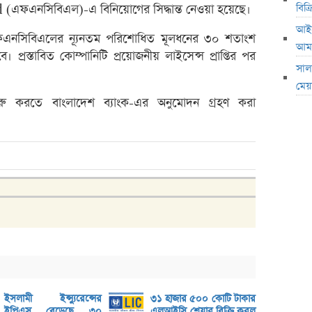
বিক
ফএনসিবিএল)-এ বিনিয়োগের সিদ্ধান্ত নেওয়া হয়েছে।
অস্কার
আইএ
টি এফএনসিবিএলের ন্যূনতম পরিশোধিত মূলধনের ৩০ শতাংশ
হাতে 
আমা
্রস্তাবিত কোম্পানিটি প্রয়োজনীয় লাইসেন্স প্রাপ্তির পর
৪ দুর্
সাল
দেওয়া
মেয়
শুরু করতে বাংলাদেশ ব্যাংক-এর অনুমোদন গ্রহণ করা
বিনিয়
টাকা
গত সপ
সাপ্ত
শেয়ার
কেন ই
অভিনেত
মধ্যপ্
স্বর্ণ
ইসলামী ইন্স্যুরেন্সের
৩১ হাজার ৫০০ কোটি টাকার
এসআইব
ইপিএস বেড়েছে ৩০
এলআইসি শেয়ার বিক্রি করল