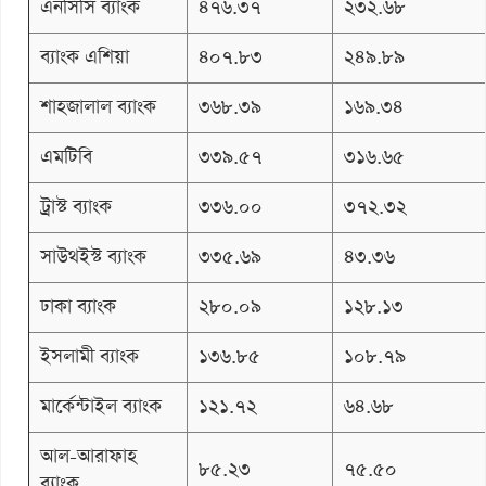
এনসিসি ব্যাংক
৪৭৬.৩৭
২৩২.৬৮
ব্যাংক এশিয়া
৪০৭.৮৩
২৪৯.৮৯
শাহজালাল ব্যাংক
৩৬৮.৩৯
১৬৯.৩৪
এমটিবি
৩৩৯.৫৭
৩১৬.৬৫
ট্রাস্ট ব্যাংক
৩৩৬.০০
৩৭২.৩২
সাউথইস্ট ব্যাংক
৩৩৫.৬৯
৪৩.৩৬
ঢাকা ব্যাংক
২৮০.০৯
১২৮.১৩
ইসলামী ব্যাংক
১৩৬.৮৫
১০৮.৭৯
মার্কেন্টাইল ব্যাংক
১২১.৭২
৬৪.৬৮
আল-আরাফাহ
৮৫.২৩
৭৫.৫০
ব্যাংক