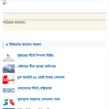
পাঠকের মতামত:
এ বিভাগের অন্যান্য সংবাদ
লুজারের শীর্ষে পিপলস লিজিং
গেইনারে বীমা খাতের আধিপত্য
ব্লক মার্কেটে ৪২ কোটি টাকার লেনদেন
লেনদেনের শীর্ষে বেক্সিমকো
মূল্যসূচক বাড়লেও লেনদেনে পতন