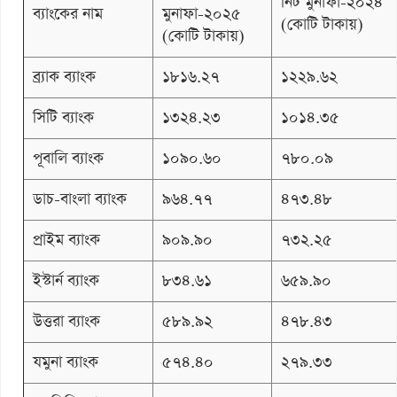
নিট মুনাফা-২০২৪
ব্যাংকের নাম
মুনাফা-২০২৫
(কোটি টাকায়)
(কোটি টাকায়)
ব্র্যাক ব্যাংক
১৮১৬.২৭
১২২৯.৬২
সিটি ব্যাংক
১৩২৪.২৩
১০১৪.৩৫
পূবালি ব্যাংক
১০৯০.৬০
৭৮০.০৯
ডাচ-বাংলা ব্যাংক
৯৬৪.৭৭
৪৭৩.৪৮
প্রাইম ব্যাংক
৯০৯.৯০
৭৩২.২৫
ইস্টার্ন ব্যাংক
৮৩৪.৬১
৬৫৯.৯০
উত্তরা ব্যাংক
৫৮৯.৯২
৪৭৮.৪৩
যমুনা ব্যাংক
৫৭৪.৪০
২৭৯.৩৩