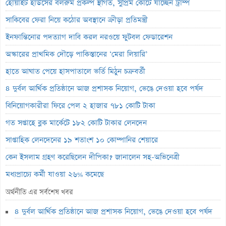
হোয়াইট হাউসের বলরুম প্রকল্প স্থগিত, সুপ্রিম কোর্টে যাচ্ছেন ট্রাম্প
সাকিবের ফেরা নিয়ে কঠোর অবস্থানে ক্রীড়া প্রতিমন্ত্রী
ইনফান্তিনোর পদত্যাগ দাবি করল নরওয়ে ফুটবল ফেডারেশন
অস্কারের প্রাথমিক দৌড়ে পাকিস্তানের ‘মেরা লিয়ারি’
হাতে আঘাত পেয়ে হাসপাতালে ভর্তি মিঠুন চক্রবর্তী
৪ দুর্বল আর্থিক প্রতিষ্ঠানে আজ প্রশাসক নিয়োগ, ভেঙে দেওয়া হবে পর্ষদ
বিনিয়োগকারীরা ফিরে পেল ২ হাজার ৭৮১ কোটি টাকা
গত সপ্তাহে ব্লক মার্কেটে ১৮২ কোটি টাকার লেনদেন
সাপ্তাহিক লেনদেনের ১৯ শতাংশ ১০ কোম্পানির শেয়ারে
কেন ইসলাম গ্রহণ করেছিলেন দীপিকা? জানালেন সহ-অভিনেত্রী
মধ্যপ্রাচ্যে কর্মী যাওয়া ২৬% কমেছে
স্বর্ণ খাতকে আনুষ্ঠানিক শিল্পে আনতে নতুন নীতিমালা
অর্থনীতি এর সর্বশেষ খবর
এসআইবিএল থেকেও প্রশাসক প্রত্যাহার
৪ দুর্বল আর্থিক প্রতিষ্ঠানে আজ প্রশাসক নিয়োগ, ভেঙে দেওয়া হবে পর্ষদ
৮০০ কোটি টাকার বন্ড জালিয়াতি তদন্তে সিআইডি