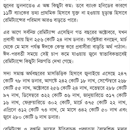
জুনের তুলনাতেও এ অঙ্ক কিছুটা কম। তবে ব্যাংক হলিডের কারণে
১১টি ব্যাংকের তথ্য প্রাথমিক হিসাবে যুক্ত না হওয়ায় চূড়ান্ত হিসাবে
রেমিট্যান্সের পরিমাণ আরও বাড়তে পারে।
এর আগে সর্বনিম্ন রেমিট্যান্স এসেছিল গত বছরের অক্টোবরে, যখন
প্রবাসী আয় ছিল ২৫৬ কোটি ২৪ লাখ ডলার। সংশ্লিষ্টরা বলছেন, মার্চ
থেকে মে মাস পর্যন্ত ঈদকে কেন্দ্র করে প্রবাসীরা বাড়তি অর্থ পাঠান।
ঈদ-পরবর্তী সময়ে সেই চাপ কমে যাওয়ায় জুনে স্বাভাবিকভাবেই
রেমিট্যান্সে কিছুটা নিম্নগতি দেখা গেছে।
সদ্য সমাপ্ত অর্থবছরের মাসভিত্তিক হিসাবে জুলাইয়ে এসেছে ২৪৭
কোটি ৭৮ লাখ ডলার, আগস্টে ২৪২ কোটি ১৮ লাখ, সেপ্টেম্বরে ২৬৮
কোটি ৫৫ লাখ, অক্টোবরে ২৫৬ কোটি ২৪ লাখ, নভেম্বরে ২৮৮ কোটি
৯৭ লাখ, ডিসেম্বরে ৩২২ কোটি ৩৬ লাখ, জানুয়ারিতে ৩১৭ কোটি
১৬ লাখ, ফেব্রুয়ারিতে ৩০২ কোটি, মার্চে ৩৭৫ কোটি ২২ লাখ,
এপ্রিলে ৩১২ কোটি ৭৩ লাখ, মে মাসে ৩৪২ কোটি ৫০ লাখ এবং
জুনে ২৮০ কোটি ৬ লাখ ডলার।
রেমিট্যান্স ও রপ্তানি আয়ের ইতিবাচক প্রবণতায় বৈদেশিক মুদ্রার