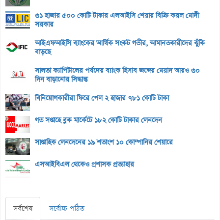
৩১ হাজার ৫০০ কোটি টাকার এলআইসি শেয়ার বিক্রি করল মোদী
সরকার
আইএফআইসি ব্যাংকের আর্থিক সংকট গভীর, আমানতকারীদের ঝুঁকি
বাড়ছে
সালতা ক্যাপিটালের পর্ষদের ব্যাংক হিসাব জব্দের মেয়াদ আরও ৩০
দিন বাড়ানোর সিদ্ধান্ত
বিনিয়োগকারীরা ফিরে পেল ২ হাজার ৭৮১ কোটি টাকা
গত সপ্তাহে ব্লক মার্কেটে ১৮২ কোটি টাকার লেনদেন
সাপ্তাহিক লেনদেনের ১৯ শতাংশ ১০ কোম্পানির শেয়ারে
এসআইবিএল থেকেও প্রশাসক প্রত্যাহার
সর্বশেষ
সর্বোচ্চ পঠিত