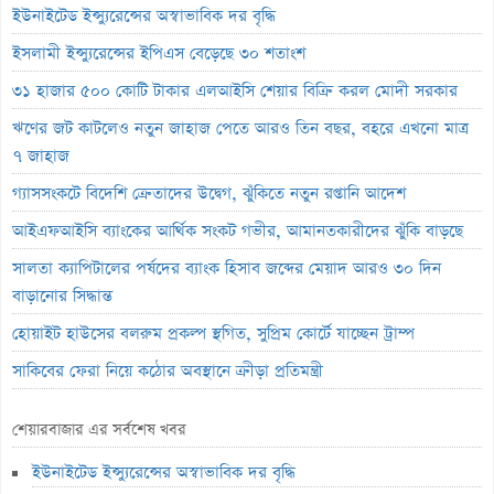
ইউনাইটেড ইন্স্যুরেন্সের অস্বাভাবিক দর বৃদ্ধি
ইসলামী ইন্স্যুরেন্সের ইপিএস বেড়েছে ৩০ শতাংশ
৩১ হাজার ৫০০ কোটি টাকার এলআইসি শেয়ার বিক্রি করল মোদী সরকার
ঋণের জট কাটলেও নতুন জাহাজ পেতে আরও তিন বছর, বহরে এখনো মাত্র
৭ জাহাজ
গ্যাসসংকটে বিদেশি ক্রেতাদের উদ্বেগ, ঝুঁকিতে নতুন রপ্তানি আদেশ
আইএফআইসি ব্যাংকের আর্থিক সংকট গভীর, আমানতকারীদের ঝুঁকি বাড়ছে
সালতা ক্যাপিটালের পর্ষদের ব্যাংক হিসাব জব্দের মেয়াদ আরও ৩০ দিন
বাড়ানোর সিদ্ধান্ত
হোয়াইট হাউসের বলরুম প্রকল্প স্থগিত, সুপ্রিম কোর্টে যাচ্ছেন ট্রাম্প
সাকিবের ফেরা নিয়ে কঠোর অবস্থানে ক্রীড়া প্রতিমন্ত্রী
ইনফান্তিনোর পদত্যাগ দাবি করল নরওয়ে ফুটবল ফেডারেশন
শেয়ারবাজার এর সর্বশেষ খবর
অস্কারের প্রাথমিক দৌড়ে পাকিস্তানের ‘মেরা লিয়ারি’
ইউনাইটেড ইন্স্যুরেন্সের অস্বাভাবিক দর বৃদ্ধি
হাতে আঘাত পেয়ে হাসপাতালে ভর্তি মিঠুন চক্রবর্তী