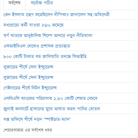
সর্বশেষ
সর্বোচ্চ পঠিত
কেন ইসলাম গ্রহণ করেছিলেন দীপিকা? জানালেন সহ-অভিনেত্রী
মধ্যপ্রাচ্যে কর্মী যাওয়া ২৬% কমেছে
স্বর্ণ খাতকে আনুষ্ঠানিক শিল্পে আনতে নতুন নীতিমালা
এসআইবিএল থেকেও প্রশাসক প্রত্যাহার
৮০০ কোটি টাকার বন্ড জালিয়াতি তদন্তে সিআইডি
লুজারের শীর্ষে সেনা ইন্স্যুরেন্স
লুজারের শীর্ষে সেনা ইন্স্যুরেন্স
গেইনারের শীর্ষে নিটল ইন্স্যুরেন্স
এসবিএসি ব্যাংকের পরিচালক ১.৮০ কোটি শেয়ার বেচবে
জুলাই কনসার্টে হাসানের মুখে আঘাত করল পানির বোতল
বক্স অফিসে শীর্ষে নতুন ‘স্পাইডার-ম্যান’
ভরিতে প্রায় ১০ হাজার টাকা বাড়ল স্বর্ণের দাম
শেয়ারবাজার এর সর্বশেষ খবর